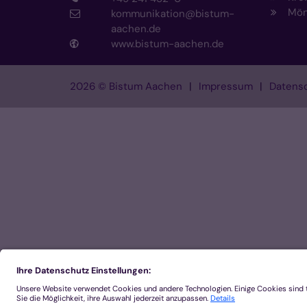
Mön
kommunikation@bistum-
aachen.de
www.bistum-aachen.de
2026 © Bistum Aachen
Impressum
Datensc