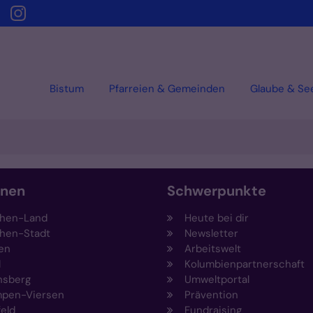
Bistum
Pfarreien & Gemeinden
Glaube & Se
onen
Schwerpunkte
hen-Land
Heute bei dir
hen-Stadt
Newsletter
en
Arbeitswelt
l
Kolumbienpartnerschaft
nsberg
Umweltportal
pen-Viersen
Prävention
feld
Fundraising