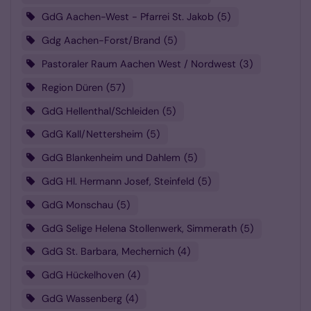
GdG Aachen-West - Pfarrei St. Jakob
5
Gdg Aachen-Forst/Brand
5
Pastoraler Raum Aachen West / Nordwest
3
Region Düren
57
GdG Hellenthal/Schleiden
5
GdG Kall/Nettersheim
5
GdG Blankenheim und Dahlem
5
GdG Hl. Hermann Josef, Steinfeld
5
GdG Monschau
5
GdG Selige Helena Stollenwerk, Simmerath
5
GdG St. Barbara, Mechernich
4
GdG Hückelhoven
4
GdG Wassenberg
4