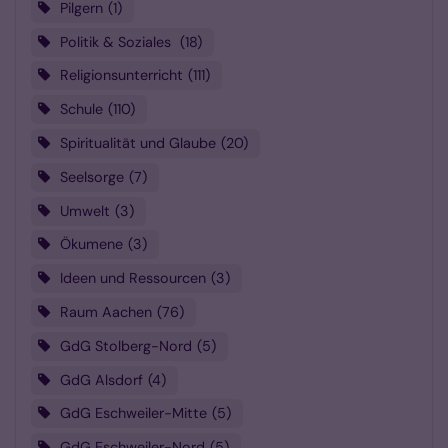
Pilgern
1
Politik & Soziales
18
Religionsunterricht
111
Schule
110
Spiritualität und Glaube
20
Seelsorge
7
Umwelt
3
Ökumene
3
Ideen und Ressourcen
3
Raum Aachen
76
GdG Stolberg-Nord
5
GdG Alsdorf
4
GdG Eschweiler-Mitte
5
GdG Eschweiler-Nord
5