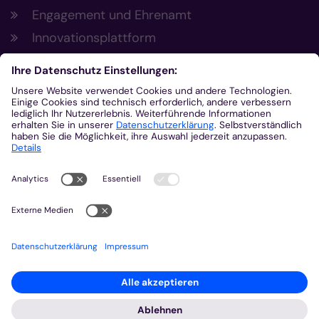
Engagement und Ehrenamt
Innovationsplattform
Aus der Plattform
Nachrichten
Veranstaltungen
Gottesdienste
Stellenangebote
Kirchenzeitung
Amtsblatt (Kirchlicher Anzeiger)
Rechtsdatenbank
Meldestelle gemäß Hinweisgeberschutzgesetz