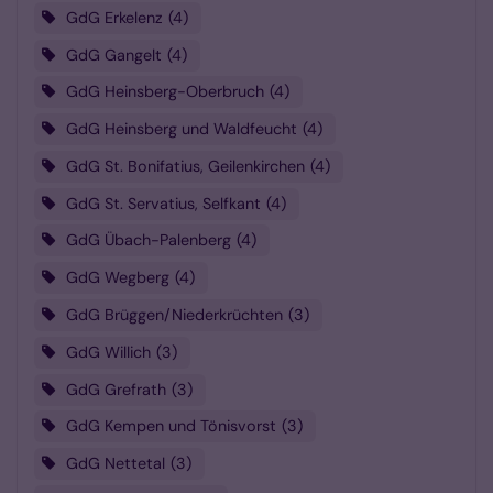
GdG Erkelenz
4
GdG Gangelt
4
GdG Heinsberg-Oberbruch
4
GdG Heinsberg und Waldfeucht
4
GdG St. Bonifatius, Geilenkirchen
4
GdG St. Servatius, Selfkant
4
GdG Übach-Palenberg
4
GdG Wegberg
4
GdG Brüggen/Niederkrüchten
3
GdG Willich
3
GdG Grefrath
3
GdG Kempen und Tönisvorst
3
GdG Nettetal
3