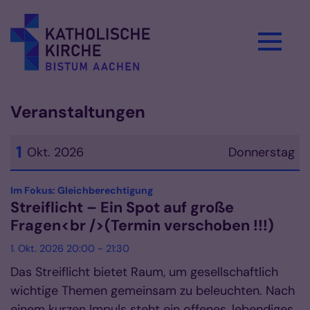
Zum Inhalt springen
Veranstaltungen
1
Okt. 2026
Donnerstag
Datum: 1. Oktober 2026
:
Im Fokus: Gleichberechtigung
Streiflicht – Ein Spot auf große
Fragen<br />(Termin verschoben !!!)
1. Okt. 2026 20:00 - 21:30
Das Streiflicht bietet Raum, um gesellschaftlich
wichtige Themen gemeinsam zu beleuchten. Nach
einem kurzen Impuls steht ein offenes, lebendiges